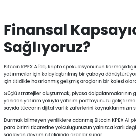
Finansal Kapsayıc
Sağlıyoruz?
Bitcoin KPEX AI'da, kripto spekülasyonunun karmaşıklığ
yatırımcılar için kolaylaştırılmış bir çabaya dönüştürüy
için titizlikle hazırlanmış gelişmiş araçların bir kalesi ol
Güçlü stratejiler oluşturmak, piyasa dalgalanmalarının 
yeniden yatırım yoluyla yatırım portföyünüzü geliştirm
sayıda tüccarın dijital varlık zaferlerini kaynaklarımızın 
Durmak bilmeyen yeniliklere adanmış Bitcoin KPEX AI plat
para birimi ticaretine yolculuğunuzun yalnızca karlı değ
sağlayan devrim niteliğinde araçlar sunar.