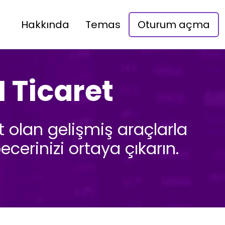
Hakkında
Temas
Oturum açma
I Ticaret
 olan gelişmiş araçlarla
ecerinizi ortaya çıkarın.