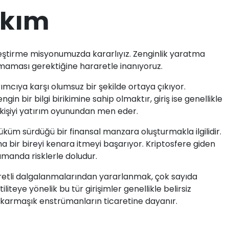
akım
leştirme misyonumuzda kararlıyız. Zenginlik yaratma
 olmaması gerektiğine hararetle inanıyoruz.
rımcıya karşı olumsuz bir şekilde ortaya çıkıyor.
n bir bilgi birikimine sahip olmaktır, giriş ise genellikle
 kişiyi yatırım oyunundan men eder.
hüküm sürdüğü bir finansal manzara oluşturmakla ilgilidir.
ama bir bireyi kenara itmeyi başarıyor. Kriptosfere giden
amanda risklerle doludur.
hretli dalgalanmalarından yararlanmak, çok sayıda
liteye yönelik bu tür girişimler genellikle belirsiz
bi karmaşık enstrümanların ticaretine dayanır.