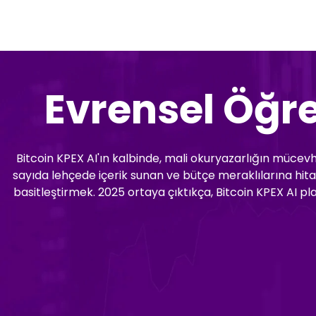
Evrensel Öğr
Bitcoin KPEX AI'ın kalbinde, mali okuryazarlığın mücevhe
sayıda lehçede içerik sunan ve bütçe meraklılarına hitap
basitleştirmek. 2025 ortaya çıktıkça, Bitcoin KPEX AI p