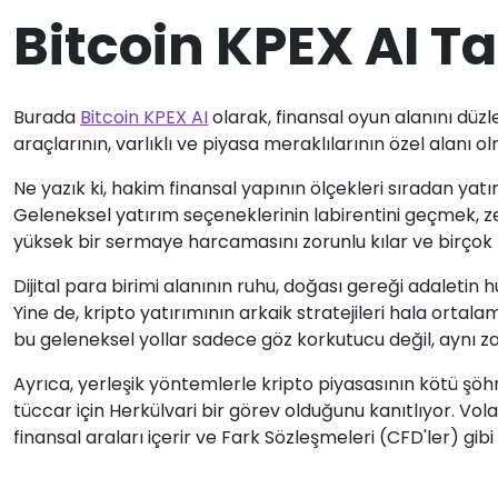
Bitcoin KPEX AI T
Burada
Bitcoin KPEX AI
olarak, finansal oyun alanını düz
araçlarının, varlıklı ve piyasa meraklılarının özel alanı
Ne yazık ki, hakim finansal yapının ölçekleri sıradan yatı
Geleneksel yatırım seçeneklerinin labirentini geçmek, zengi
yüksek bir sermaye harcamasını zorunlu kılar ve birçok
Dijital para birimi alanının ruhu, doğası gereği adaletin 
Yine de, kripto yatırımının arkaik stratejileri hala ortal
bu geleneksel yollar sadece göz korkutucu değil, aynı z
Ayrıca, yerleşik yöntemlerle kripto piyasasının kötü şö
tüccar için Herkülvari bir görev olduğunu kanıtlıyor. Volati
finansal araları içerir ve Fark Sözleşmeleri (CFD'ler) gi