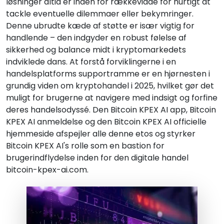
løsninger altid er inden for rækkevidde for hurtigt at
tackle eventuelle dilemmaer eller bekymringer.
Denne ubrudte kæde af støtte er især vigtig for
handlende – den indgyder en robust følelse af
sikkerhed og balance midt i kryptomarkedets
indviklede dans. At forstå forviklingerne i en
handelsplatforms supportramme er en hjørnesten i
grundig viden om kryptohandel i 2025, hvilket gør det
muligt for brugerne at navigere med indsigt og forfine
deres handelsodyssé. Den Bitcoin KPEX AI app, Bitcoin
KPEX AI anmeldelse og den Bitcoin KPEX AI officielle
hjemmeside afspejler alle denne etos og styrker
Bitcoin KPEX AI's rolle som en bastion for
brugerindflydelse inden for den digitale handel
bitcoin-kpex-ai.com.