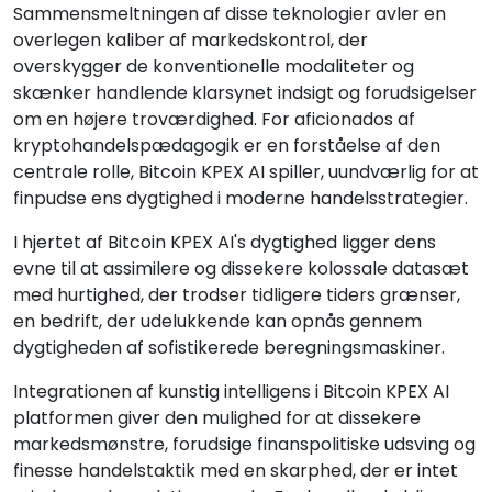
Sammensmeltningen af disse teknologier avler en
overlegen kaliber af markedskontrol, der
overskygger de konventionelle modaliteter og
skænker handlende klarsynet indsigt og forudsigelser
om en højere troværdighed. For aficionados af
kryptohandelspædagogik er en forståelse af den
centrale rolle, Bitcoin KPEX AI spiller, uundværlig for at
finpudse ens dygtighed i moderne handelsstrategier.
I hjertet af Bitcoin KPEX AI's dygtighed ligger dens
evne til at assimilere og dissekere kolossale datasæt
med hurtighed, der trodser tidligere tiders grænser,
en bedrift, der udelukkende kan opnås gennem
dygtigheden af sofistikerede beregningsmaskiner.
Integrationen af kunstig intelligens i Bitcoin KPEX AI
platformen giver den mulighed for at dissekere
markedsmønstre, forudsige finanspolitiske udsving og
finesse handelstaktik med en skarphed, der er intet