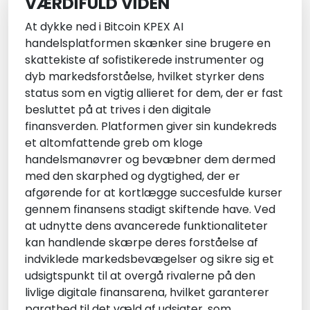
VÆRDIFULD VIDEN
At dykke ned i Bitcoin KPEX AI
handelsplatformen skænker sine brugere en
skattekiste af sofistikerede instrumenter og
dyb markedsforståelse, hvilket styrker dens
status som en vigtig allieret for dem, der er fast
besluttet på at trives i den digitale
finansverden. Platformen giver sin kundekreds
et altomfattende greb om kloge
handelsmanøvrer og bevæbner dem dermed
med den skarphed og dygtighed, der er
afgørende for at kortlægge succesfulde kurser
gennem finansens stadigt skiftende have. Ved
at udnytte dens avancerede funktionaliteter
kan handlende skærpe deres forståelse af
indviklede markedsbevægelser og sikre sig et
udsigtspunkt til at overgå rivalerne på den
livlige digitale finansarena, hvilket garanterer
parathed til det væld af udsigter, som