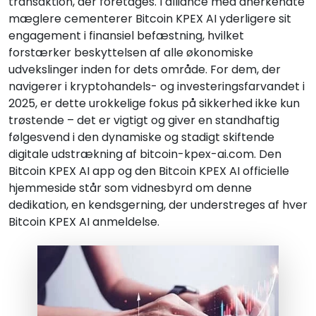
transaktion, der foretages. I alliance med anerkendte
mæglere cementerer Bitcoin KPEX AI yderligere sit
engagement i finansiel befæstning, hvilket
forstærker beskyttelsen af alle økonomiske
udvekslinger inden for dets område. For dem, der
navigerer i kryptohandels- og investeringsfarvandet i
2025, er dette urokkelige fokus på sikkerhed ikke kun
trøstende – det er vigtigt og giver en standhaftig
følgesvend i den dynamiske og stadigt skiftende
digitale udstrækning af bitcoin-kpex-ai.com. Den
Bitcoin KPEX AI app og den Bitcoin KPEX AI officielle
hjemmeside står som vidnesbyrd om denne
dedikation, en kendsgerning, der understreges af hver
Bitcoin KPEX AI anmeldelse.