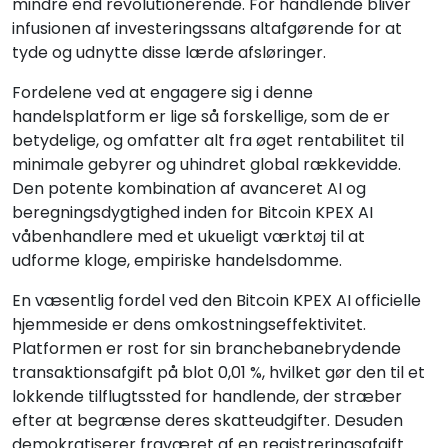
mindre end revolutionerende. For handlende bliver
infusionen af investeringssans altafgørende for at
tyde og udnytte disse lærde afsløringer.
Fordelene ved at engagere sig i denne
handelsplatform er lige så forskellige, som de er
betydelige, og omfatter alt fra øget rentabilitet til
minimale gebyrer og uhindret global rækkevidde.
Den potente kombination af avanceret AI og
beregningsdygtighed inden for Bitcoin KPEX AI
våbenhandlere med et ukueligt værktøj til at
udforme kloge, empiriske handelsdomme.
En væsentlig fordel ved den Bitcoin KPEX AI officielle
hjemmeside er dens omkostningseffektivitet.
Platformen er rost for sin branchebanebrydende
transaktionsafgift på blot 0,01 %, hvilket gør den til et
lokkende tilflugtssted for handlende, der stræber
efter at begrænse deres skatteudgifter. Desuden
demokratiserer fraværet af en registreringsafgift