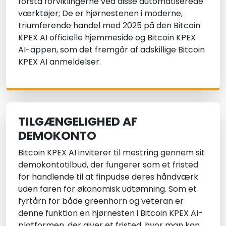
forstå forviklingerne ved disse automatiserede
værktøjer; De er hjørnestenen i moderne,
triumferende handel med 2025 på den Bitcoin
KPEX AI officielle hjemmeside og Bitcoin KPEX
AI-appen, som det fremgår af adskillige Bitcoin
KPEX AI anmeldelser.
TILGÆNGELIGHED AF
DEMOKONTO
Bitcoin KPEX AI inviterer til mestring gennem sit
demokontotilbud, der fungerer som et fristed
for handlende til at finpudse deres håndværk
uden faren for økonomisk udtømning. Som et
fyrtårn for både greenhorn og veteran er
denne funktion en hjørnesten i Bitcoin KPEX AI-
platformen, der giver et fristed, hvor man kan