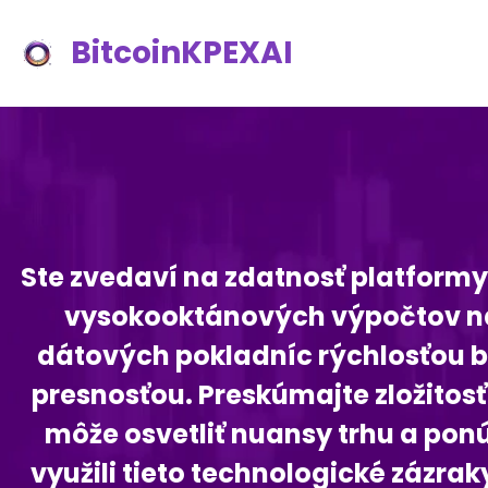
BitcoinKPEXAI
Ste zvedaví na zdatnosť platformy 
vysokooktánových výpočtov na p
dátových pokladníc rýchlosťou bl
presnosťou. Preskúmajte zložitosť
môže osvetliť nuansy trhu a po
využili tieto technologické zázra