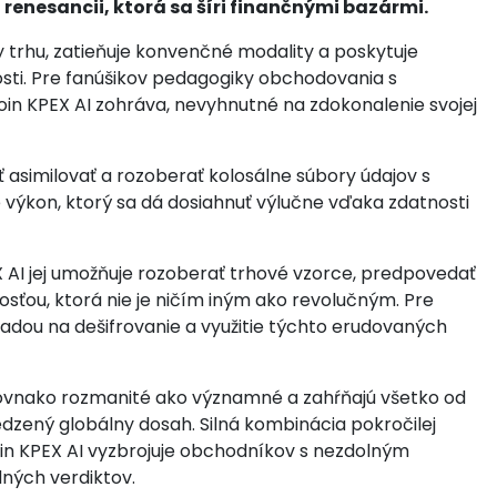
renesancii, ktorá sa šíri finančnými bazármi.
ly trhu, zatieňuje konvenčné modality a poskytuje
ti. Pre fanúšikov pedagogiky obchodovania s
oin KPEX AI zohráva, nevyhnutné na zdokonalenie svojej
ť asimilovať a rozoberať kolosálne súbory údajov s
 výkon, ktorý sa dá dosiahnuť výlučne vďaka zdatnosti
EX AI jej umožňuje rozoberať trhové vzorce, predpovedať
osťou, ktorá nie je ničím iným ako revolučným. Pre
radou na dešifrovanie a využitie týchto erudovaných
rovnako rozmanité ako významné a zahŕňajú všetko od
dzený globálny dosah. Silná kombinácia pokročilej
coin KPEX AI vyzbrojuje obchodníkov s nezdolným
ných verdiktov.