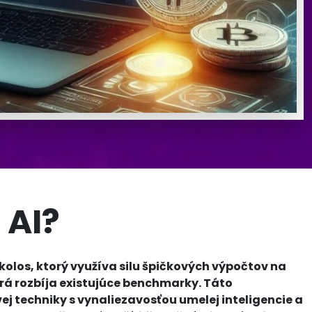
 AI?
kolos, ktorý využíva silu špičkových výpočtov na
orá rozbíja existujúce benchmarky. Táto
techniky s vynaliezavosťou umelej inteligencie a