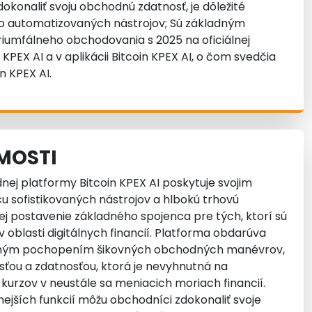
dokonaliť svoju obchodnú zdatnosť, je dôležité
hto automatizovaných nástrojov; Sú základným
umfálneho obchodovania s 2025 na oficiálnej
KPEX AI a v aplikácii Bitcoin KPEX AI, o čom svedčia
n KPEX AI.
MOSTI
ej platformy Bitcoin KPEX AI poskytuje svojim
 sofistikovaných nástrojov a hlbokú trhovú
jej postavenie základného spojenca pre tých, ktorí sú
 oblasti digitálnych financií. Platforma obdarúva
exným pochopením šikovných obchodných manévrov,
osťou a zdatnosťou, ktorá je nevyhnutná na
urzov v neustále sa meniacich moriach financií.
ejších funkcií môžu obchodníci zdokonaliť svoje