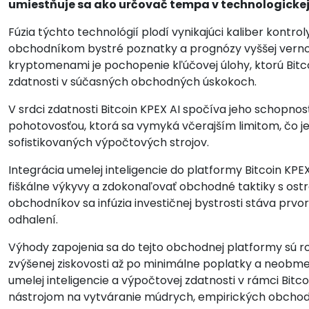
umiestňuje sa ako určovač tempa v technologickej 
Fúzia týchto technológií plodí vynikajúci kaliber kontro
obchodníkom bystré poznatky a prognózy vyššej vernos
kryptomenami je pochopenie kľúčovej úlohy, ktorú Bitc
zdatnosti v súčasných obchodných úskokoch.
V srdci zdatnosti Bitcoin KPEX AI spočíva jeho schopnos
pohotovosťou, ktorá sa vymyká včerajším limitom, čo je
sofistikovaných výpočtových strojov.
Integrácia umelej inteligencie do platformy Bitcoin KP
fiškálne výkyvy a zdokonaľovať obchodné taktiky s ostr
obchodníkov sa infúzia investičnej bystrosti stáva prvo
odhalení.
Výhody zapojenia sa do tejto obchodnej platformy sú 
zvýšenej ziskovosti až po minimálne poplatky a neobme
umelej inteligencie a výpočtovej zdatnosti v rámci Bit
nástrojom na vytváranie múdrych, empirických obchod