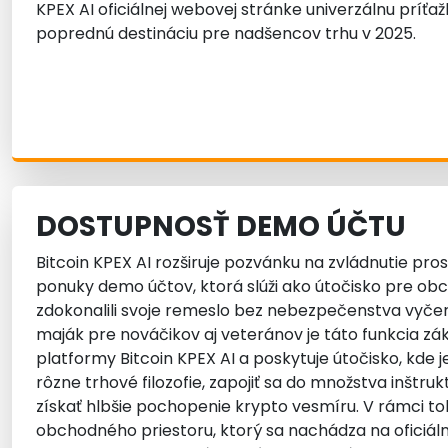
KPEX AI oficiálnej webovej stránke univerzálnu príťažl
poprednú destináciu pre nadšencov trhu v 2025.
DOSTUPNOSŤ DEMO ÚČTU
Bitcoin KPEX AI rozširuje pozvánku na zvládnutie pro
ponuky demo účtov, ktorá slúži ako útočisko pre ob
zdokonalili svoje remeslo bez nebezpečenstva vyče
maják pre nováčikov aj veteránov je táto funkcia
platformy Bitcoin KPEX AI a poskytuje útočisko, kde 
rôzne trhové filozofie, zapojiť sa do množstva inštru
získať hlbšie pochopenie krypto vesmíru. V rámci t
obchodného priestoru, ktorý sa nachádza na oficiál