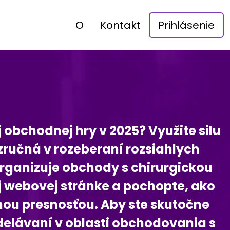
O
Kontakt
Prihlásenie
 obchodnej hry v 2025? Využite silu
zručná v rozeberaní rozsiahlych
organizuje obchody s chirurgickou
ej webovej stránke a pochopte, ako
ou presnosťou. Aby ste skutočne
zdelávaní v oblasti obchodovania s