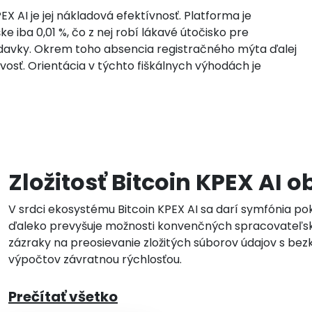
X AI je jej nákladová efektívnosť. Platforma je
 iba 0,01 %, čo z nej robí lákavé útočisko pre
výdavky. Okrem toho absencia registračného mýta ďalej
livosť. Orientácia v týchto fiškálnych výhodách je
Zložitosť Bitcoin KPEX AI
V srdci ekosystému Bitcoin KPEX AI sa darí symfónia pok
ďaleko prevyšuje možnosti konvenčných spracovateľsk
zázraky na preosievanie zložitých súborov údajov s be
výpočtov závratnou rýchlosťou.
Prečítať všetko