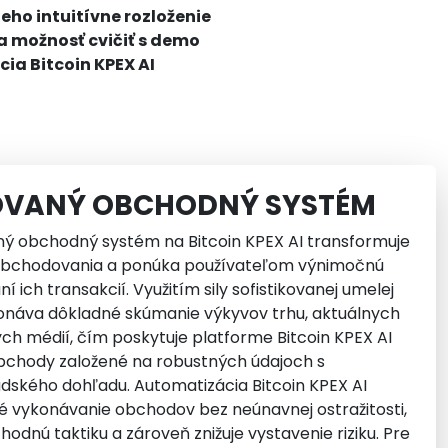
ho intuitívne rozloženie
 možnosť cvičiť s demo
ia Bitcoin KPEX AI
VANÝ OBCHODNÝ SYSTÉM
ý obchodný systém na Bitcoin KPEX AI transformuje
 obchodovania a ponúka používateľom výnimočnú
í ich transakcií. Využitím sily sofistikovanej umelej
konáva dôkladné skúmanie výkyvov trhu, aktuálnych
nych médií, čím poskytuje platforme Bitcoin KPEX AI
bchody založené na robustných údajoch s
dského dohľadu. Automatizácia Bitcoin KPEX AI
lé vykonávanie obchodov bez neúnavnej ostražitosti,
hodnú taktiku a zároveň znižuje vystavenie riziku. Pre