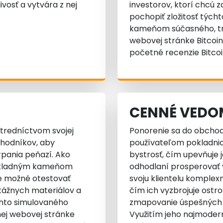
ivosť a vytvára z nej
investorov, ktorí chcú z
pochopiť zložitosť týc
kameňom súčasného, tri
webovej stránke Bitcoin 
početné recenzie Bitcoi
CENNÉ VEDO
stredníctvom svojej
Ponorenie sa do obchodn
chodníkov, aby
používateľom pokladnicu
rpania peňazí. Ako
bystrosť, čím upevňuje 
 základným kameňom
odhodlaní prosperovať v
je možné otestovať
svoju klientelu kompl
ktážnych materiálov a
čím ich vyzbrojuje ostr
ohto simulovaného
zmapovanie úspešných k
nej webovej stránke
Využitím jeho najmodern