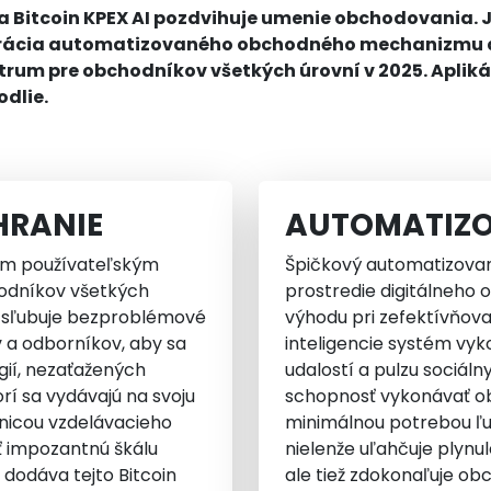
 Bitcoin KPEX AI pozdvihuje umenie obchodovania. Je
egrácia automatizovaného obchodného mechanizmu a
rum pre obchodníkov všetkých úrovní v 2025. Aplikác
odlie.
HRANIE
AUTOMATIZO
tým používateľským
Špičkový automatizovan
hodníkov všetkých
prostredie digitálneho
ie sľubuje bezproblémové
výhodu pri zefektívňovan
 a odborníkov, aby sa
inteligencie systém vy
gií, nezaťažených
udalostí a pulzu sociál
orí sa vydávajú na svoju
schopnosť vykonávať o
dnicou vzdelávacieho
minimálnou potrebou ľu
ť impozantnú škálu
nielenže uľahčuje plynu
 dodáva tejto Bitcoin
ale tiež zdokonaľuje obc