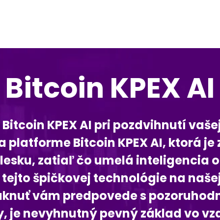
Bitcoin KPEX AI
Bitcoin KPEX AI pri pozdvihnutí vašej
latforme Bitcoin KPEX AI, ktorá je 
esku, zatiaľ čo umelá inteligencia 
 tejto špičkovej technológie na naš
núknuť vám predpovede s pozoruhodn
ky, je nevyhnutný pevný základ vo v