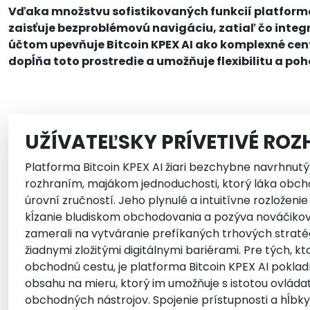
Vďaka množstvu sofistikovaných funkcií platforma
zaisťuje bezproblémovú navigáciu, zatiaľ čo int
účtom upevňuje Bitcoin KPEX AI ako komplexné cent
dopĺňa toto prostredie a umožňuje flexibilitu a poh
UŽÍVATEĽSKY PRÍVETIVÉ ROZ
Platforma Bitcoin KPEX AI žiari bezchybne navrhnu
rozhraním, majákom jednoduchosti, ktorý láka obc
úrovní zručností. Jeho plynulé a intuitívne rozložen
kĺzanie bludiskom obchodovania a pozýva nováčikov
zamerali na vytváranie prefíkaných trhových straté
žiadnymi zložitými digitálnymi bariérami. Pre tých, kt
obchodnú cestu, je platforma Bitcoin KPEX AI pokla
obsahu na mieru, ktorý im umožňuje s istotou ovláda
obchodných nástrojov. Spojenie prístupnosti a hĺbky