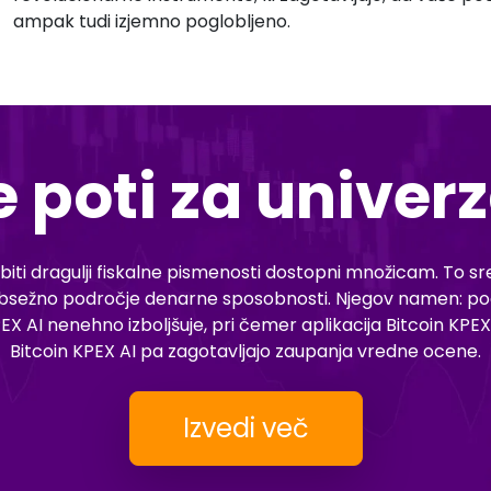
ampak tudi izjemno poglobljeno.
 poti za univer
 biti dragulji fiskalne pismenosti dostopni množicam. To sre
obsežno področje denarne sposobnosti. Njegov namen: poen
PEX AI nenehno izboljšuje, pri čemer aplikacija Bitcoin KP
Bitcoin KPEX AI pa zagotavljajo zaupanja vredne ocene.
Izvedi več