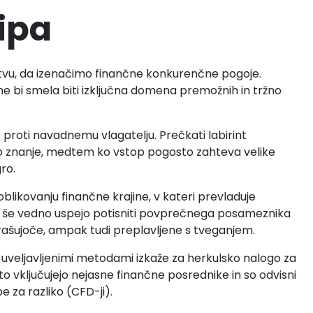
kipa
tvu, da izenačimo finančne konkurenčne pogoje.
 bi smela biti izključna domena premožnih in tržno
proti navadnemu vlagatelju. Prečkati labirint
o znanje, medtem ko vstop pogosto zahteva velike
ro.
blikovanju finančne krajine, v kateri prevladuje
žb še vedno uspejo potisniti povprečnega posameznika
strašujoče, ampak tudi preplavljene s tveganjem.
 z uveljavljenimi metodami izkaže za herkulsko nalogo za
o vključujejo nejasne finančne posrednike in so odvisni
 za razliko (CFD-ji).