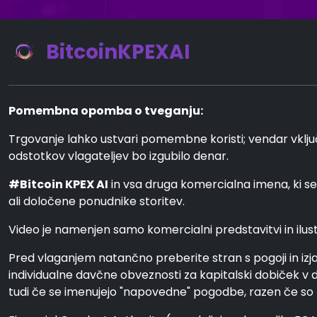
BitcoinKPEXAI
Pomembna opomba o tveganju:
Trgovanje lahko ustvari pomembne koristi; vendar vključu
odstotkov vlagateljev bo izgubilo denar.
#Bitcoin KPEX AI
in vsa druga komercialna imena, ki 
ali določene ponudnike storitev.
Video je namenjen samo komercialni predstavitvi in ilustra
Pred vlaganjem natančno preberite stran s pogoji in izj
individualne davčne obveznosti za kapitalski dobiček v d
tudi če se imenujejo "napovedne" pogodbe, razen če so nav