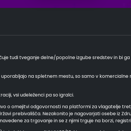
je tudi tveganje delne/popolne izgube sredstev in bi ga mo
se uporabljajo na spletnem mestu, so samo v komercialne
ciji, vsi udeleženci pa so igralci.
avo o omejitvi odgovornosti na platformi za vlagatelje tre
ržavi prebivališča. Nezakonito je nagovarjati osebe iz Zdr
edene za trgovanje in se z njimi trguje na borzi, registrir