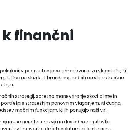
k finančni
ekulacij v poenostavljeno prizadevanje za vlagatelje, ki
ša platforma služi kot branik naprednih orodij, natančno
a trgu.
močnih strategij, spretno manevriranje skozi plime in
a portfelja s strateškim ponovnim vlaganjem. Ni čudno,
stev močnim funkcijam, ki jih ponujajo naši viri.
cijam, se nenehno razvija in dosledno zagotavlja
ovanje v trgovanje s kriptovalutami ni le donosno,