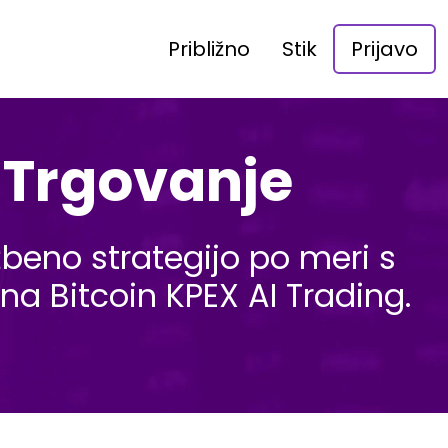
Približno
Stik
Prijavo
I Trgovanje
žbeno strategijo po meri s
i na Bitcoin KPEX AI Trading.