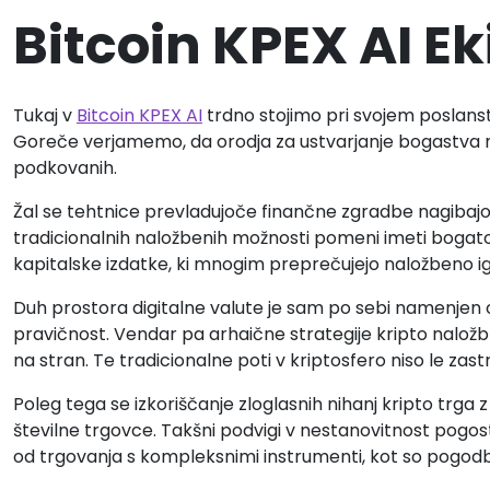
Bitcoin KPEX AI E
Tukaj v
Bitcoin KPEX AI
trdno stojimo pri svojem poslans
Goreče verjamemo, da orodja za ustvarjanje bogastva ne
podkovanih.
Žal se tehtnice prevladujoče finančne zgradbe nagibajo 
tradicionalnih naložbenih možnosti pomeni imeti bogat
kapitalske izdatke, ki mnogim preprečujejo naložbeno ig
Duh prostora digitalne valute je sam po sebi namenjen o
pravičnost. Vendar pa arhaične strategije kripto nalo
na stran. Te tradicionalne poti v kriptosfero niso le za
Poleg tega se izkoriščanje zloglasnih nihanj kripto trga
številne trgovce. Takšni podvigi v nestanovitnost pogost
od trgovanja s kompleksnimi instrumenti, kot so pogodbe