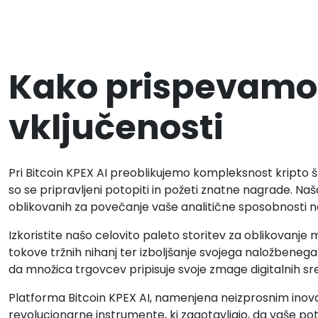
Kako prispevamo 
vključenosti
Pri Bitcoin KPEX AI preoblikujemo kompleksnost kripto šp
so se pripravljeni potopiti in požeti znatne nagrade. Na
oblikovanih za povečanje vaše analitične sposobnosti n
Izkoristite našo celovito paleto storitev za oblikovanje 
tokove tržnih nihanj ter izboljšanje svojega naložbeneg
da množica trgovcev pripisuje svoje zmage digitalnih sred
Platforma Bitcoin KPEX AI, namenjena neizprosnim inova
revolucionarne instrumente, ki zagotavljajo, da vaše pot