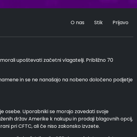
O nas
Stik
Prijavo
rali upoštevati začetni vlagatelji. Približno 70
 namene in se ne nanašajo na nobeno določeno podjetje
tje osebe. Uporabniki se morajo zavedati svoje
uženih držav Amerike k nakupu in prodaji blagovnih opcij,
ani pri CFTC, ali če niso zakonsko izvzete.