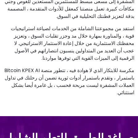
المشفرة إلى مسعى مبسط للمستثمرين المستعدين للغوص وجني
مكافآت كبيرة. تعمل منصتنا كمعقل للأدوات المتقدمة ، المصممة
بدقة لتعزيز فطنتك التحليلية في السوق.
استفد من مجموعتنا الشاملة من الخدمات لصياغة استراتيجيات
قوية ، والمناورة بمهارة خلال مد وجزر تقلبات السوق ، وتعزيز
محفظتك الاستثمارية من خلال إعادة الاستثمار الاستراتيجي. لا
عجب أن العديد من المتداولين ينسبون انتصاراتهم في الأصول
الرقمية إلى الميزات القوية التي توفرها مواردنا.
مكرسة للابتكار الذي لا هوادة فيه ، تتطور منصة Bitcoin KPEX AI
باستمرار ، وتقدم باستمرار أدوات ثورية تضمن أن رحلتك في تداول
العملات المشفرة ليست مربحة فحسب ، بل غامرة أيضا بشكل
استثنائي.
صياغة الطريق للتعلم الشامل