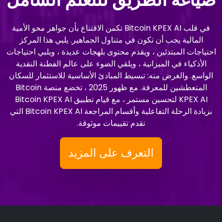
في قلب Bitcoin KPEX AI تكمن الاقتناع بأن جواهر محو الأمية
المالية يجب أن تكون في متناول الجماهير. يلبي هذا المركز
احتياجات المبتدئين ، ويقدم محتوى بلهجات عديدة ، ويلبي احتياجات
الأذكياء في الميزانية ، ويلقي الضوء على عالم الفطنة النقدية
الواسع. والغرض منه: تبسيط المبادئ الأساسية للاستثمار للسكان
المتعطشين للمعرفة. مع ظهور 2025 ، تخضع منصة Bitcoin
KPEX AI لتحسين مستمر ، مع قيام تطبيق Bitcoin KPEX AI
بزيادة الرحلة التفاعلية وأقسام المراجعة Bitcoin KPEX AI التي
تقدم تقييمات موثوقة.
التعرف على المزيد