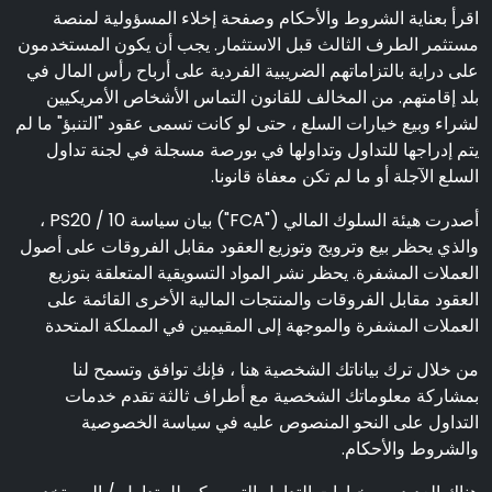
اقرأ بعناية الشروط والأحكام وصفحة إخلاء المسؤولية لمنصة
مستثمر الطرف الثالث قبل الاستثمار. يجب أن يكون المستخدمون
على دراية بالتزاماتهم الضريبية الفردية على أرباح رأس المال في
بلد إقامتهم. من المخالف للقانون التماس الأشخاص الأمريكيين
لشراء وبيع خيارات السلع ، حتى لو كانت تسمى عقود "التنبؤ" ما لم
يتم إدراجها للتداول وتداولها في بورصة مسجلة في لجنة تداول
السلع الآجلة أو ما لم تكن معفاة قانونا.
أصدرت هيئة السلوك المالي ("FCA") بيان سياسة PS20 / 10 ،
والذي يحظر بيع وترويج وتوزيع العقود مقابل الفروقات على أصول
العملات المشفرة. يحظر نشر المواد التسويقية المتعلقة بتوزيع
العقود مقابل الفروقات والمنتجات المالية الأخرى القائمة على
العملات المشفرة والموجهة إلى المقيمين في المملكة المتحدة
من خلال ترك بياناتك الشخصية هنا ، فإنك توافق وتسمح لنا
بمشاركة معلوماتك الشخصية مع أطراف ثالثة تقدم خدمات
التداول على النحو المنصوص عليه في سياسة الخصوصية
والشروط والأحكام.